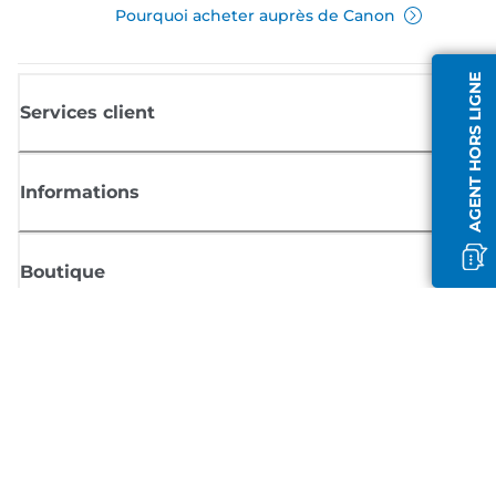
Pourquoi acheter auprès de Canon
AGENT HORS LIGNE
Services client
Informations
Boutique
S'inscrire aux actualités Canon
Recevoir des informations régulières par e-mail sur les nouveaux produi
les conseils utiles et les offres
INSCRIVEZ-VOUS MAINTENANT