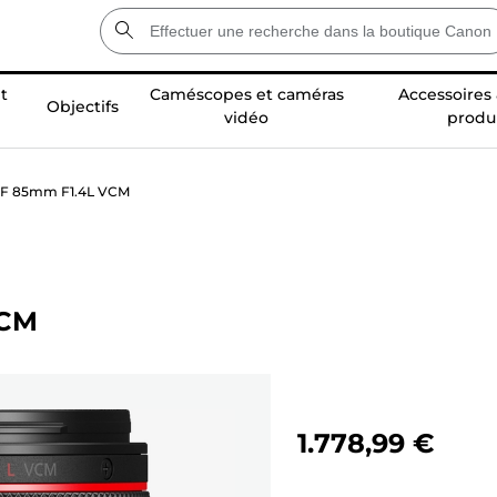
t
Caméscopes et caméras
Accessoires
Objectifs
vidéo
produ
 RF 85mm F1.4L VCM
VCM
1.778,99 €