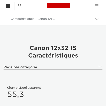
Canon Logo, back t
Caractéristiques - Canon 12x32 IS
Bascu
entre
Canon
les
fils
Jumelles
d'Ari
Canon 12x32 IS
Canon 12x32 IS
Caractéristiques
Page par catégorie
Champ visuel apparent
55,3