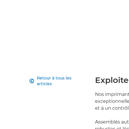
Exploite
Retour à tous les

articles
Nos imprimant
exceptionnelle
et à un contrôl
Assemblés auto
robustes et lé