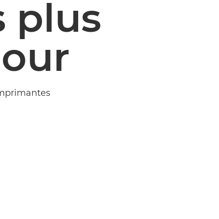
 plus
jour
 imprimantes