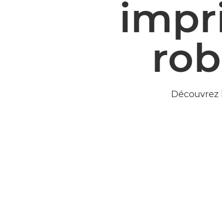
impr
rob
Découvrez l