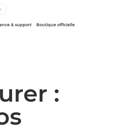
tance & support
Boutique officielle
rer :
os