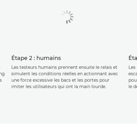
Étape 2 : humains
Éta
s
Les testeurs humains prennent ensuite le relais et
Les
ong
simulent les conditions réelles en actionnant avec
esca
s
une force excessive les bacs et les portes pour
pou
imiter les utilisateurs qui ont la main lourde.
le d