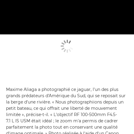
Maxime Aliaga a photographié ce jaguar, l'un des plus
grands prédateurs d'Amérique du Sud, qui se reposait sur
la berge d'une rivière. « Nous photographiions depuis un
petit bateau, ce qui offrait une liberté de mouvement
limitée », précise-t-il. « L'objectif RF 100-500mm F4.5-
7.1 L IS USM était idéal ; le zoom m'a permis de cadrer
parfaitement la photo tout en conservant une qualité
d'image optimale. » Photo réalisée à l'aide d'un Canon