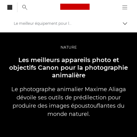
Canon Logo, back to
Le meilleur équipement pour la photographie animalière
Bascul
Canon
Vidéo et photographie professionnelles
NATURE
Histoires
Les meilleurs appareils photo et
objectifs Canon pour la photographie
animalière
Le photographe animalier Maxime Aliaga
dévoile ses outils de prédilection pour
produire des images époustouflantes du
monde naturel.