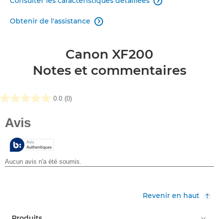
Consulter les caractéristiques détaillées

Obtenir de l'assistance

Canon XF200
Notes et commentaires
0.0
(0)
0.0
sur
5
étoiles.
Revenir en haut
Produits