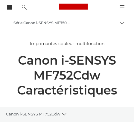
Canon Logo, back to
Série Canon i-SENSYS MF750 - Imprimantes couleur de bureau
Bascul
Canon
Imprimantes couleur multifonction
Solutions et services
Canon i-SENSYS
Produits professionnels
Imprimantes et télécopieurs professionnels
MF752Cdw
Imprimantes multifonctions - Multifonctions
Caractéristiques
Imprimantes couleur multifonction
Série Canon i-SENSYS MF750 - Imprimantes couleur de bureau
Canon i-SENSYS MF752Cdw
Toggle breadcrumbs
Présentation