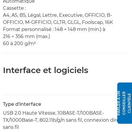
Automatique
Cassette :
A4, A5, B5, Légal, Lettre, Executive, OFFICIO, B-
OFFICIO, M-OFFICIO, GLTR, GLGL, Foolscap, 16K
Format personnalisé : 148 × 148 mm (min.) à
216 × 356 mm (max.)
60 à 200 g/m²
Interface et logiciels
P
A
R
L
E
R
À
N
C
O
N
S
E
I
L
L
E
R
C
L
I
E
N
T
È
L
U
E
Type d'interface
USB 2.0 Haute Vitesse, 10BASE-T/100BASE-
TX/1000Base-T, 802.11b/g/n sans fil, connexion directe
sans fil