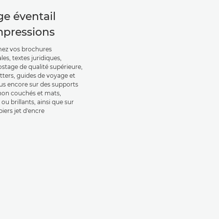
ge éventail
mpressions
ez vos brochures
es, textes juridiques,
ostage de qualité supérieure,
tters, guides de voyage et
lus encore sur des supports
 non couchés et mats,
 ou brillants, ainsi que sur
iers jet d'encre