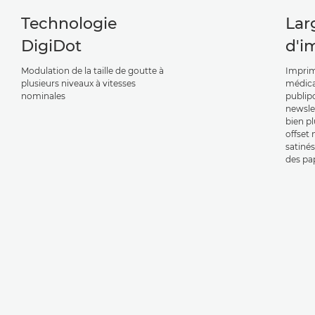
Technologie
Lar
DigiDot
d'i
Modulation de la taille de goutte à
Imprim
plusieurs niveaux à vitesses
médical
nominales
publip
newsle
bien p
offset
satinés
des pap