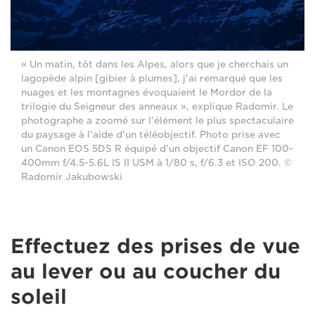
« Un matin, tôt dans les Alpes, alors que je cherchais un
lagopède alpin [gibier à plumes], j'ai remarqué que les
nuages et les montagnes évoquaient le Mordor de la
trilogie du Seigneur des anneaux », explique Radomir. Le
photographe a zoomé sur l'élément le plus spectaculaire
du paysage à l'aide d'un téléobjectif. Photo prise avec
un Canon EOS 5DS R équipé d'un objectif Canon EF 100-
400mm f/4.5-5.6L IS II USM à 1/80 s, f/6.3 et ISO 200. ©
Radomir Jakubowski
Effectuez des prises de vue
au lever ou au coucher du
soleil