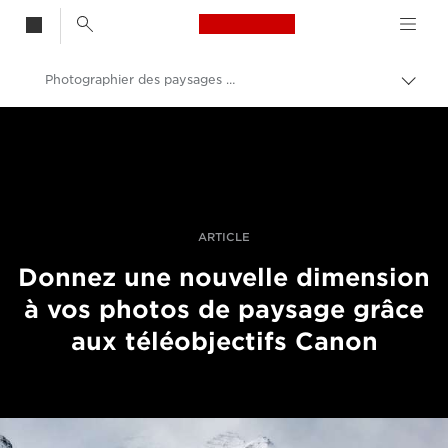
Canon Logo, back t
Photographier des paysages à l'aide de téléobjectifs
Bascu
entre
Canon
les
fils
Vidéo et photographie professionnelles
d'Ari
Histoires
ARTICLE
Donnez une nouvelle dimension
à vos photos de paysage grâce
aux téléobjectifs Canon