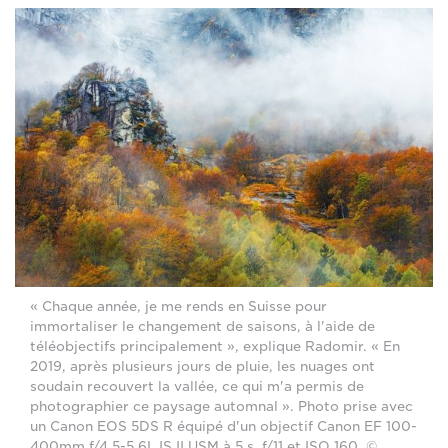
« Chaque année, je me rends en Suisse pour
immortaliser le changement de saisons, à l'aide de
téléobjectifs principalement », explique Radomir. « En
2019, après plusieurs jours de pluie, les nuages ont
soudain recouvert la vallée, ce qui m'a permis de
photographier ce paysage automnal ». Photo prise avec
un Canon EOS 5DS R équipé d'un objectif Canon EF 100-
400mm f/4.5-5.6L IS II USM à 5 s, f/11 et ISO 160. ©