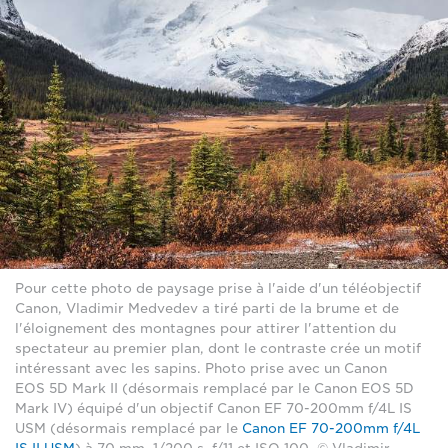
Pour cette photo de paysage prise à l'aide d'un téléobjectif
Canon, Vladimir Medvedev a tiré parti de la brume et de
l'éloignement des montagnes pour attirer l'attention du
spectateur au premier plan, dont le contraste crée un motif
intéressant avec les sapins. Photo prise avec un Canon
EOS 5D Mark II (désormais remplacé par le Canon EOS 5D
Mark IV) équipé d'un objectif Canon EF 70-200mm f/4L IS
USM (désormais remplacé par le
Canon EF 70-200mm f/4L