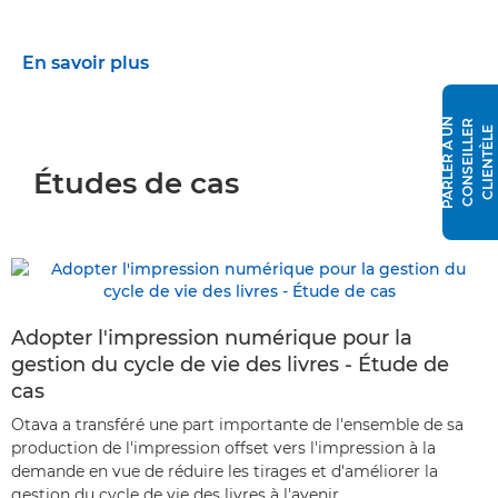
En savoir plus
P
A
R
L
E
R
À
N
C
O
N
S
E
I
L
L
E
R
C
L
I
E
N
T
È
L
U
E
Études de cas
Adopter l'impression numérique pour la
gestion du cycle de vie des livres - Étude de
cas
Otava a transféré une part importante de l'ensemble de sa
production de l'impression offset vers l'impression à la
demande en vue de réduire les tirages et d'améliorer la
gestion du cycle de vie des livres à l'avenir.